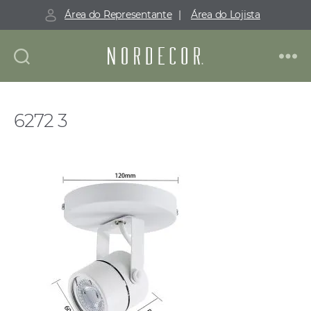
Área do Representante
|
Área do Lojista
Nordecor
6272 3