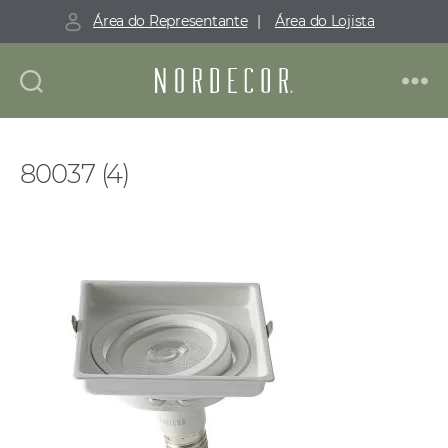
Área do Representante
|
Área do Lojista
Nordecor
80037 (4)