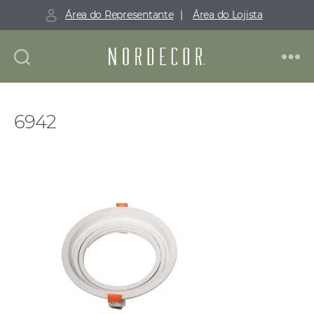
Área do Representante
|
Área do Lojista
Nordecor
6942