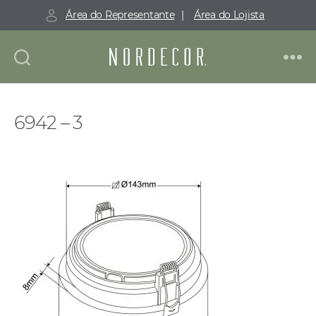
Área do Representante
|
Área do Lojista
Nordecor
6942 – 3