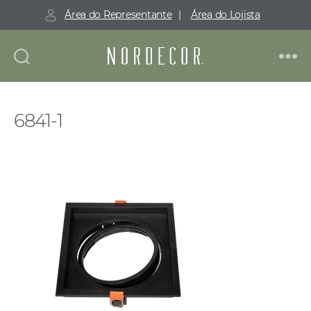
Área do Representante
|
Área do Lojista
Nordecor
6841-1