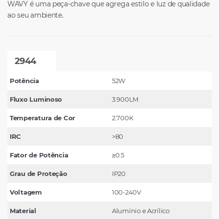
WAVY é uma peça-chave que agrega estilo e luz de qualidade
ao seu ambiente.
2944
Potência
52W
Fluxo Luminoso
3.900LM
Temperatura de Cor
2.700K
IRC
>80
Fator de Potência
≥0.5
Grau de Proteção
IP20
Voltagem
100-240V
Material
Alumínio e Acrílico