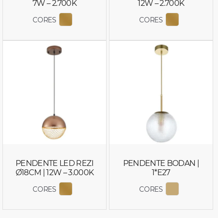
7W – 2.700K
12W – 2.700K
CORES
CORES
EXIBIR COR 2965
EXIBIR COR
PENDENTE LED REZI
PENDENTE BODAN |
Ø18CM | 12W – 3.000K
1*E27
CORES
CORES
EXIBIR COR 2932
EXIBIR COR