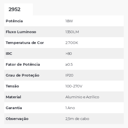
2952
Potência
18W
Fluxo Luminoso
1350LM
Temperatura de Cor
2.700K
IRC
>80
Fator de Potência
≥0.5
Grau de Proteção
IP20
Tensão
100-270V
Material
Alumínio e Acrílico
Garantia
1 Ano
Observação
2,5m de cabo