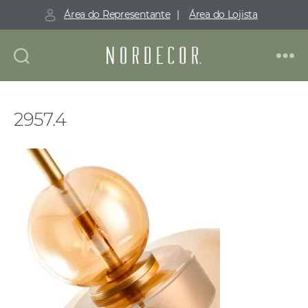
Área do Representante
|
Área do Lojista
Nordecor
2957.4