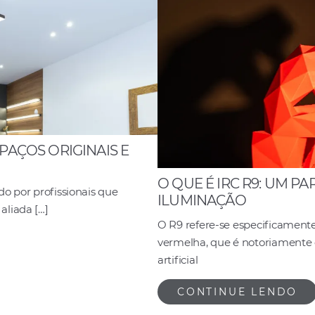
o
p
k
PAÇOS ORIGINAIS E
O QUE É IRC R9: UM P
do por profissionais que
ILUMINAÇÃO
aliada […]
O R9 refere-se especificamente
vermelha, que é notoriamente d
artificial
CONTINUE LENDO