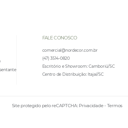
FALE CONOSCO
comercial@nordecor.com.br
(47) 3514-0820
a
Escritório e Showroom: Camboriú/SC
sentante
Centro de Distribuição: Itajaí/SC
Site protegido pelo reCAPTCHA:
Privacidade
-
Termos