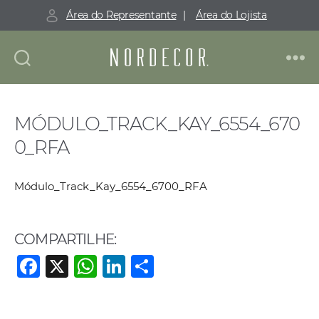
Área do Representante
|
Área do Lojista
Nordecor
MÓDULO_TRACK_KAY_6554_670
0_RFA
Módulo_Track_Kay_6554_6700_RFA
COMPARTILHE:
F
X
W
Li
S
a
h
n
h
c
at
k
ar