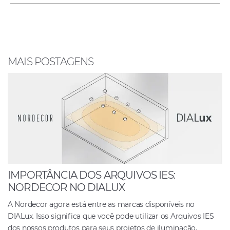
e
s
e
e
b
A
dI
o
p
n
o
p
MAIS POSTAGENS
k
IMPORTÂNCIA DOS ARQUIVOS IES:
NORDECOR NO DIALUX
A Nordecor agora está entre as marcas disponíveis no
DIALux. Isso significa que você pode utilizar os Arquivos IES
dos nossos produtos para seus projetos de iluminação.