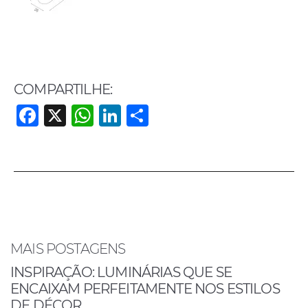
COMPARTILHE:
F
X
W
Li
S
a
h
n
h
c
at
k
ar
e
s
e
e
b
A
dI
o
p
n
o
p
MAIS POSTAGENS
k
INSPIRAÇÃO: LUMINÁRIAS QUE SE
ENCAIXAM PERFEITAMENTE NOS ESTILOS
DE DÉCOR