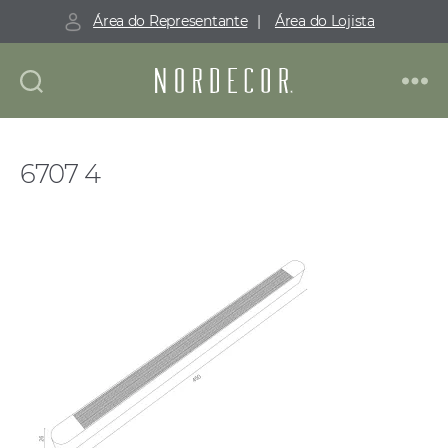
Área do Representante
|
Área do Lojista
Nordecor
6707 4