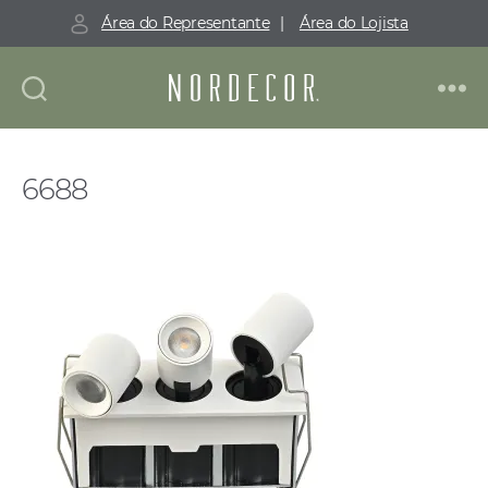
Área do Representante
|
Área do Lojista
Nordecor
6688