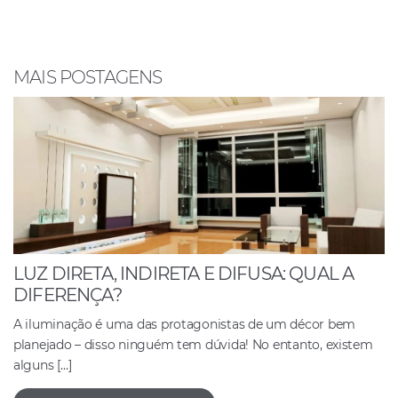
b
A
dI
o
p
n
o
p
MAIS POSTAGENS
k
LUZ DIRETA, INDIRETA E DIFUSA: QUAL A
DIFERENÇA?
A iluminação é uma das protagonistas de um décor bem
planejado – disso ninguém tem dúvida! No entanto, existem
alguns […]