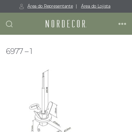
Área do Representante
|
Área do Lojista
Nordecor
6977 – 1