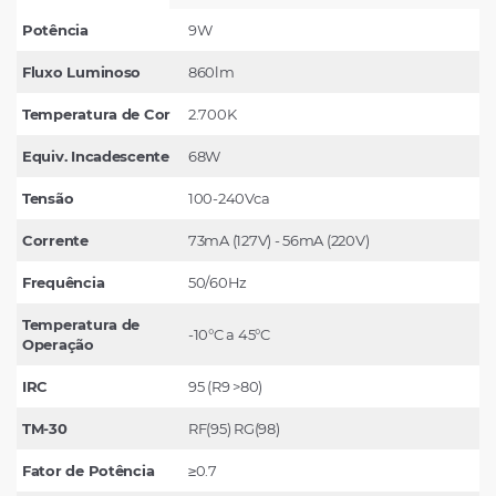
Potência
9W
Fluxo Luminoso
860lm
Temperatura de Cor
2.700K
Equiv. Incadescente
68W
Tensão
100-240Vca
Corrente
73mA (127V) - 56mA (220V)
Frequência
50/60Hz
Temperatura de
-10°C a 45°C
Operação
IRC
95 (R9 >80)
TM-30
RF(95) RG(98)
Fator de Potência
≥0.7