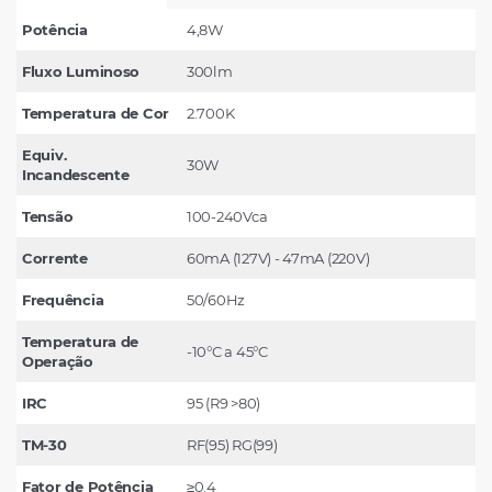
Potência
4,8W
Fluxo Luminoso
300lm
Temperatura de Cor
2.700K
Equiv.
30W
Incandescente
Tensão
100-240Vca
Corrente
60mA (127V) - 47mA (220V)
Frequência
50/60Hz
Temperatura de
-10°C a 45°C
Operação
IRC
95 (R9 >80)
TM-30
RF(95) RG(99)
Fator de Potência
≥0.4