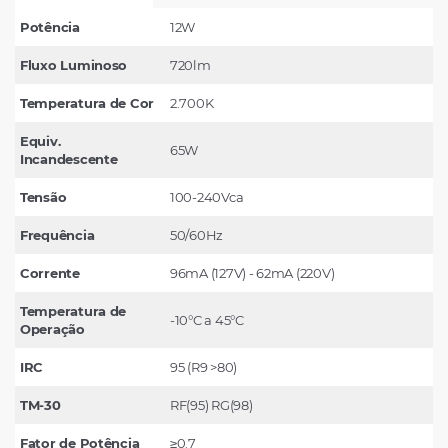
Potência
12W
Fluxo Luminoso
720lm
Temperatura de Cor
2.700K
Equiv.
65W
Incandescente
Tensão
100-240Vca
Frequência
50/60Hz
Corrente
96mA (127V) - 62mA (220V)
Temperatura de
-10°C a 45°C
Operação
IRC
95 (R9 >80)
TM-30
RF(95) RG(98)
Fator de Potência
≥0.7