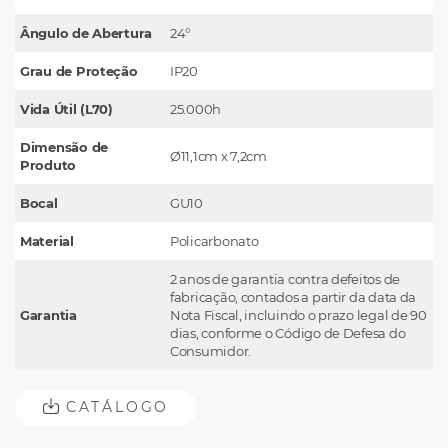
Ângulo de Abertura
24°
Grau de Proteção
IP20
Vida Útil (L70)
25.000h
Dimensão de
Ø11,1cm x 7,2cm
Produto
Bocal
GU10
Material
Policarbonato
2 anos de garantia contra defeitos de
fabricação, contados a partir da data da
Garantia
Nota Fiscal, incluindo o prazo legal de 90
dias, conforme o Código de Defesa do
Consumidor.
CATÁLOGO