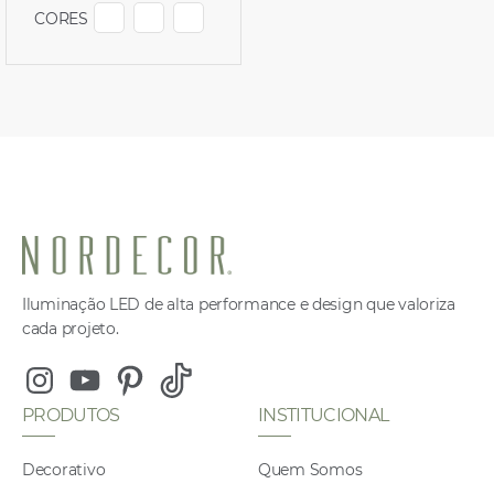
CORES
EXIBIR COR P22143
EXIBIR COR P22142 | 4155
EXIBIR COR P22144
Iluminação LED de alta performance e design que valoriza
cada projeto.
Instagram
Youtube
Pinterest
Tiktok
PRODUTOS
INSTITUCIONAL
Decorativo
Quem Somos