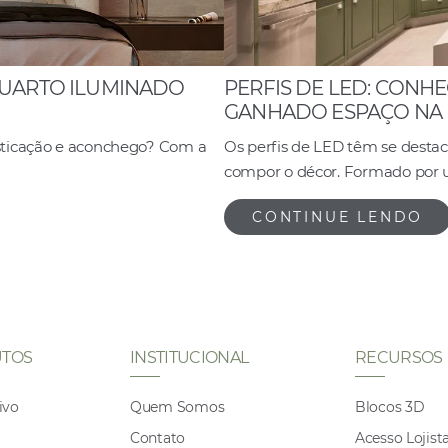
QUARTO ILUMINADO
PERFIS DE LED: CONHE
GANHADO ESPAÇO NA 
sticação e aconchego? Com a
Os perfis de LED têm se dest
compor o décor. Formado por 
CONTINUE LENDO
TOS
INSTITUCIONAL
RECURSOS
ivo
Quem Somos
Blocos 3D
Contato
Acesso Lojist