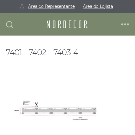
Área do Representante
|
Área do Lojista
Nordecor
7401 – 7402 – 7403-4