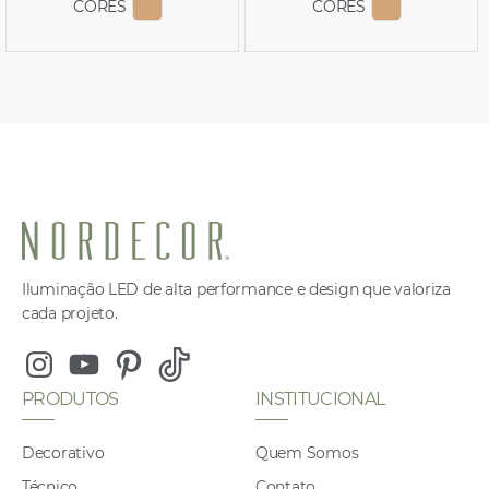
CORES
CORES
EXIBIR COR 1049
EXIBIR COR
Iluminação LED de alta performance e design que valoriza
cada projeto.
Instagram
Youtube
Pinterest
Tiktok
PRODUTOS
INSTITUCIONAL
Decorativo
Quem Somos
Técnico
Contato