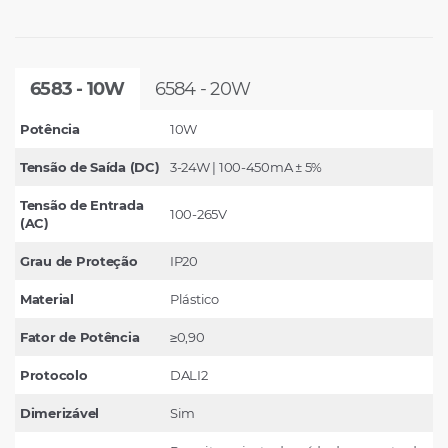
6583 - 10W
6584 - 20W
Potência
10W
Tensão de Saída (DC)
3-24W | 100-450mA ± 5%
Tensão de Entrada
100-265V
(AC)
Grau de Proteção
IP20
Material
Plástico
Fator de Potência
≥0,90
Protocolo
DALI2
Dimerizável
Sim