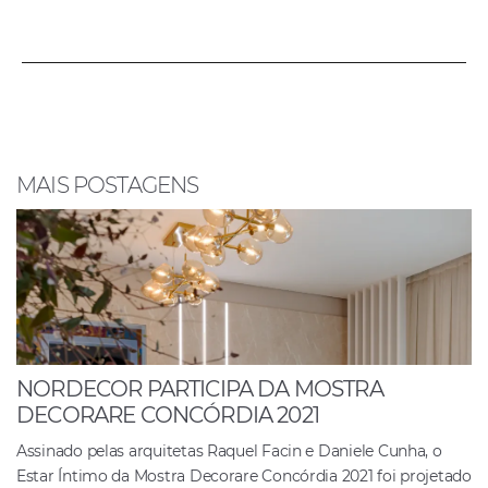
a
h
n
h
c
at
k
ar
e
s
e
e
b
A
dI
o
p
n
o
p
MAIS POSTAGENS
k
NORDECOR PARTICIPA DA MOSTRA
DECORARE CONCÓRDIA 2021
Assinado pelas arquitetas Raquel Facin e Daniele Cunha, o
Estar Íntimo da Mostra Decorare Concórdia 2021 foi projetado