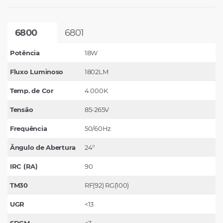
6800
6801
Potência
18W
Fluxo Luminoso
1802LM
Temp. de Cor
4.000K
Tensão
85-265V
Frequência
50/60Hz
Ângulo de Abertura
24°
IRC (RA)
90
TM30
RF(92) RG(100)
UGR
<13
SDCM
<3