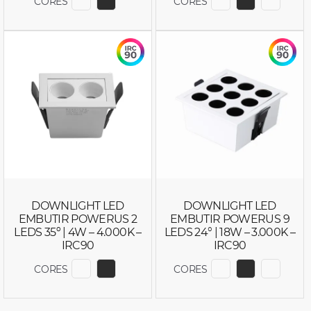
CORES
CORES
EXIBIR COR 6780
EXIBIR COR 6781
EXIBIR COR 637
EXIBIR COR
EXIBIR
DOWNLIGHT LED
DOWNLIGHT LED
EMBUTIR POWERUS 2
EMBUTIR POWERUS 9
LEDS 35º | 4W – 4.000K –
LEDS 24° | 18W – 3.000K –
IRC90
IRC90
CORES
CORES
EXIBIR COR 6784
EXIBIR COR 6785
EXIBIR COR 638
EXIBIR COR
EXIBIR