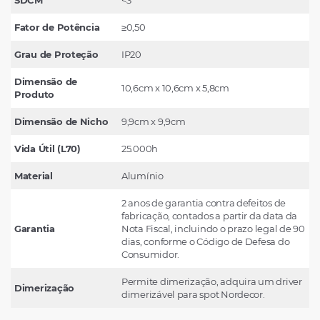
Fator de Potência
≥0,50
Grau de Proteção
IP20
Dimensão de
10,6cm x 10,6cm x 5,8cm
Produto
Dimensão de Nicho
9,9cm x 9,9cm
Vida Útil (L70)
25.000h
Material
Alumínio
2 anos de garantia contra defeitos de
fabricação, contados a partir da data da
Garantia
Nota Fiscal, incluindo o prazo legal de 90
dias, conforme o Código de Defesa do
Consumidor.
Permite dimerização, adquira um driver
Dimerização
dimerizável para spot Nordecor.