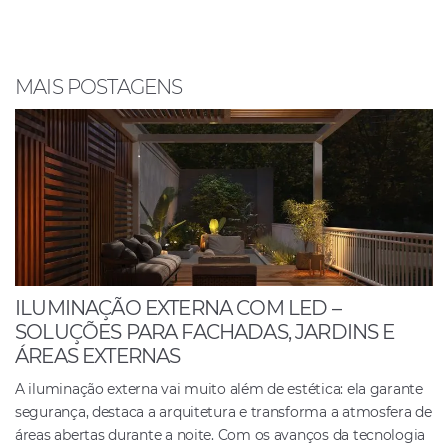
b
A
dI
o
p
n
o
p
MAIS POSTAGENS
k
ILUMINAÇÃO EXTERNA COM LED –
SOLUÇÕES PARA FACHADAS, JARDINS E
ÁREAS EXTERNAS
A iluminação externa vai muito além de estética: ela garante
segurança, destaca a arquitetura e transforma a atmosfera de
áreas abertas durante a noite. Com os avanços da tecnologia