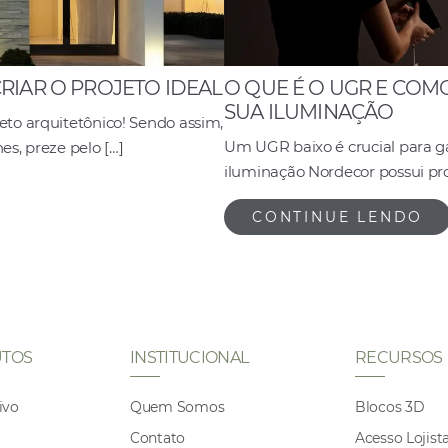
RIAR O PROJETO IDEAL
O QUE É O UGR E COM
SUA ILUMINAÇÃO
to arquitetônico! Sendo assim,
Um UGR baixo é crucial para ga
s, preze pelo […]
iluminação Nordecor possui pr
CONTINUE LENDO
TOS
INSTITUCIONAL
RECURSOS
ivo
Quem Somos
Blocos 3D
Contato
Acesso Lojist