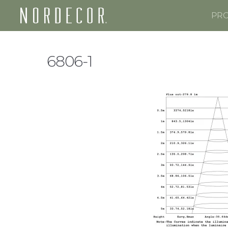
PR
Nordecor
6806-1