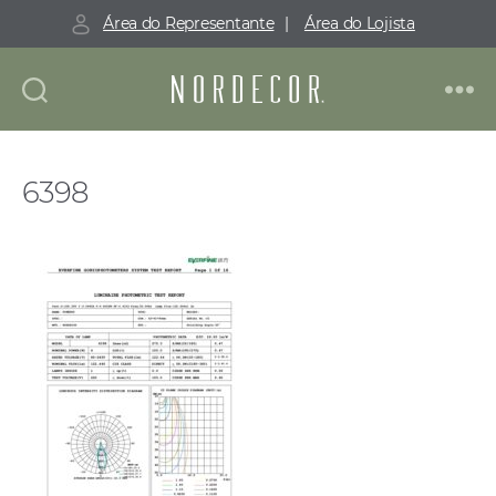
Área do Representante
|
Área do Lojista
Nordecor
6398