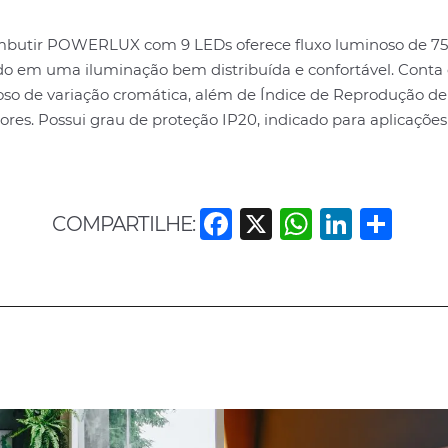
butir POWERLUX com 9 LEDs oferece fluxo luminoso de 75
ndo em uma iluminação bem distribuída e confortável. Cont
roso de variação cromática, além de Índice de Reprodução d
cores. Possui grau de proteção IP20, indicado para aplicações
F
X
W
Li
S
COMPARTILHE:
a
h
n
h
c
at
k
ar
e
s
e
e
b
A
dI
o
p
n
o
p
k