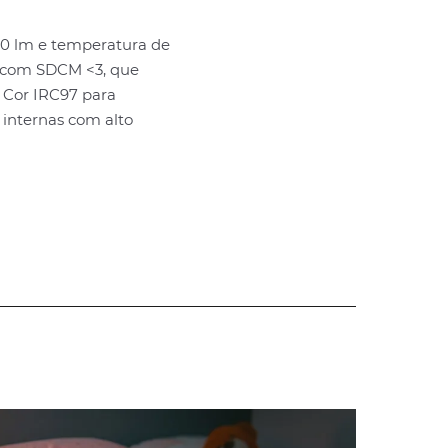
0 lm e temperatura de
a com SDCM <3, que
e Cor IRC97 para
 internas com alto