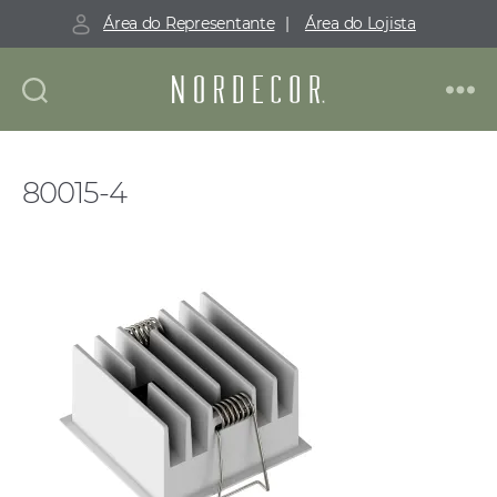
Área do Representante
|
Área do Lojista
Nordecor
80015-4