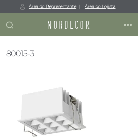
Área do Representante
|
Área do Lojista
Nordecor
80015-3