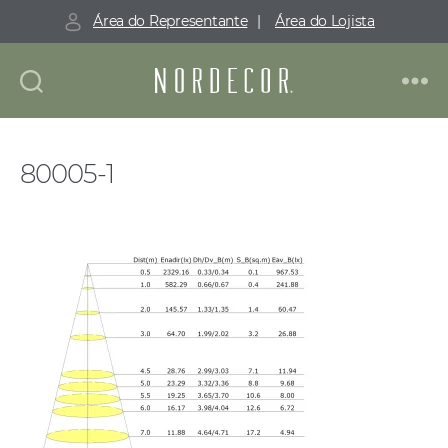
Área do Representante
|
Área do Lojista
Nordecor
80005-1