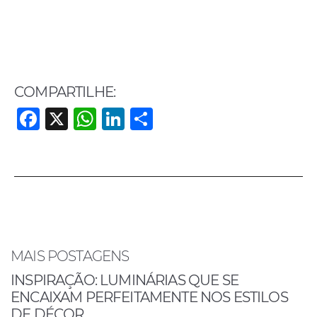
COMPARTILHE:
F
X
W
Li
S
a
h
n
h
c
at
k
ar
e
s
e
e
b
A
dI
o
p
n
o
p
MAIS POSTAGENS
k
INSPIRAÇÃO: LUMINÁRIAS QUE SE
ENCAIXAM PERFEITAMENTE NOS ESTILOS
DE DÉCOR