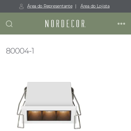
Área do Representante
|
Área do Lojista
Nordecor
80004-1