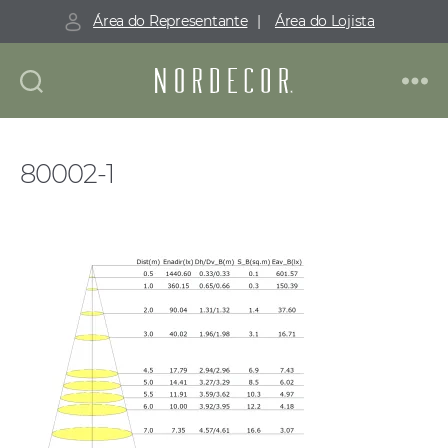
Área do Representante
|
Área do Lojista
Nordecor
80002-1