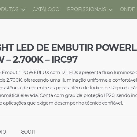
ODUTOS
CATÁLOGO
PROFISSIONAIS
ONDE
HT LED DE EMBUTIR POWERLU
W – 2.700K – IRC97
 Embutir POWERLUX com 12 LEDs apresenta fluxo luminoso d
de 2.700K, oferecendo uma iluminação uniforme e confortável
nsistência de cor entre as peças, além de Índice de Reproduçã
cromática elevada. Conta com grau de proteção IP20, sendo in
e aplicações que exigem desempenho técnico confiável.
10
80011