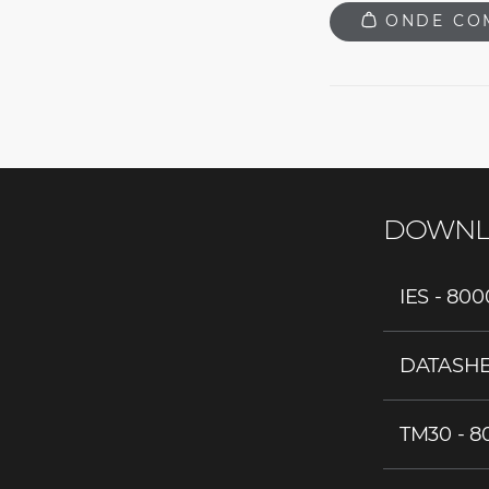
ONDE CO
DOWNL
IES - 800
DATASHE
TM30 - 8