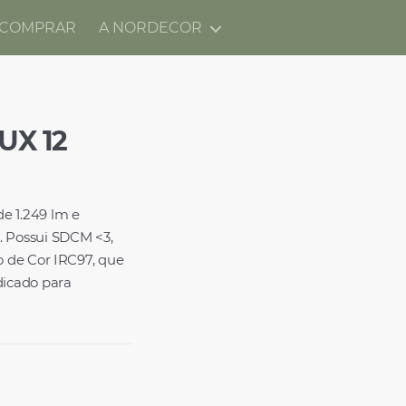
 COMPRAR
A NORDECOR
X 12
e 1.249 lm e
. Possui SDCM <3,
o de Cor IRC97, que
dicado para