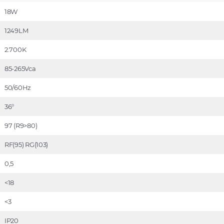
18W
1249LM
2.700K
85-265Vca
50/60Hz
36°
97 (R9>80)
RF(95) RG(103)
0,5
<18
<3
IP20