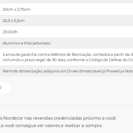
20cm x 2,75cm
20,5 x 3,2cm
25.000h
Alumínio e Policarbonato
2 anos de garantia contra defeitos de fabricação, contados a partir da d
incluindo o prazo legal de 90 dias, conforme o Código de Defesa do 
Permite dimerização, adquira um Driver dimerizável p/ Powerlux Nord
O
s Nordecor nas revendas credenciadas próximo a você:
a você consegue ver valores e realizar a compra