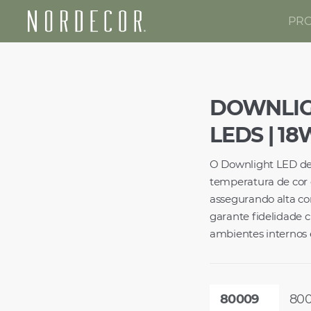
PR
Nordecor
DOWNLIG
LEDS | 18
O Downlight LED de
temperatura de cor 
assegurando alta co
garante fidelidade 
ambientes internos 
80009
800