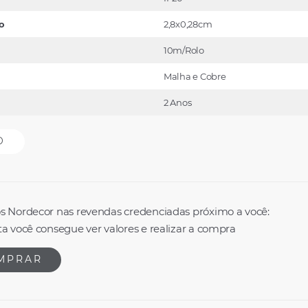
o
2,8x0,28cm
10m/Rolo
Malha e Cobre
2 Anos
O
s Nordecor nas revendas credenciadas próximo a você:
a você consegue ver valores e realizar a compra
MPRAR