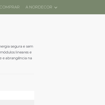
 COMPRAR
A NORDECOR
energia segura e sem
, módulos lineares e
de e abrangência na