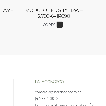
 12W –
MÓDULO LED SITY | 12W –
2.700K – IRC90
CORES
 COR 6646
EXIBIR COR 6644
FALE CONOSCO
comercial@nordecor.com.br
(47) 3514-0820
a
Escritório e Showroom: Camboriú/SC