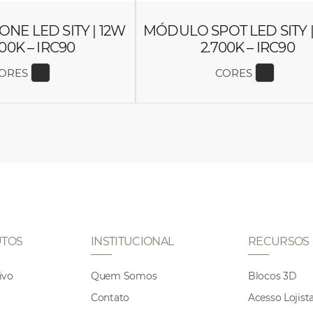
E LED SITY | 12W
MÓDULO SPOT LED SITY |
700K – IRC90
2.700K – IRC90
ORES
CORES
EXIBIR COR 6647
EXIBIR
TOS
INSTITUCIONAL
RECURSOS
ivo
Quem Somos
Blocos 3D
Contato
Acesso Lojist