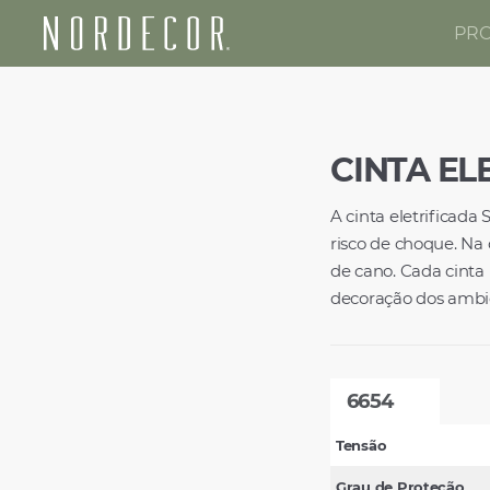
PR
Nordecor
CINTA ELE
A cinta eletrificad
risco de choque. Na c
de cano. Cada cinta
decoração dos ambi
6654
Tensão
Grau de Proteção