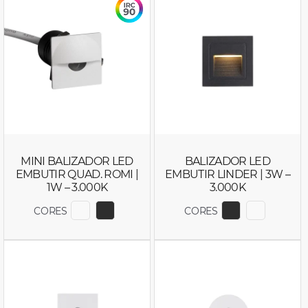
MINI BALIZADOR LED
BALIZADOR LED
EMBUTIR QUAD. ROMI |
EMBUTIR LINDER | 3W –
1W – 3.000K
3.000K
CORES
CORES
EXIBIR COR 2841
EXIBIR COR 2842
EXIBIR COR 
EXIBIR C