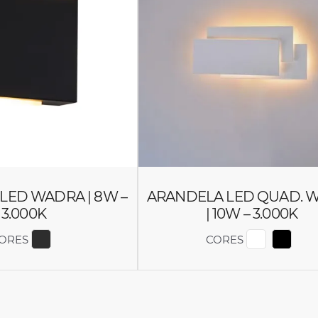
LED WADRA | 8W –
ARANDELA LED QUAD. 
3.000K
| 10W – 3.000K
ORES
CORES
EXIBIR COR 2450
EXIBIR C
EXIB