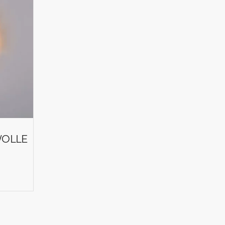
WOLLE
OR 2392
IR COR 2393