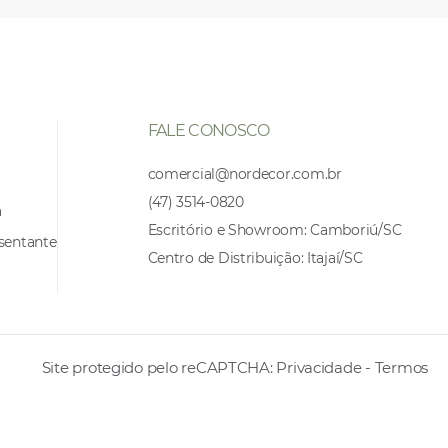
FALE CONOSCO
comercial@nordecor.com.br
(47) 3514-0820
a
Escritório e Showroom: Camboriú/SC
sentante
Centro de Distribuição: Itajaí/SC
Site protegido pelo reCAPTCHA:
Privacidade
-
Termos