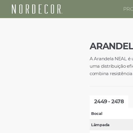
PR
Nordecor
ARANDELA
A Arandela NEAL é u
uma distribuição efi
combina resistênci
2449 - 2478
Bocal
Lâmpada