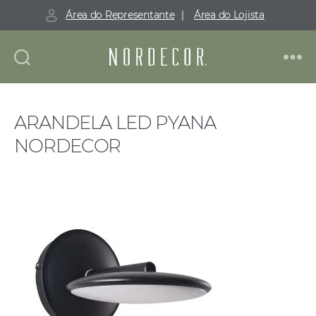
Área do Representante
|
Área do Lojista
Nordecor
ARANDELA LED PYANA
NORDECOR