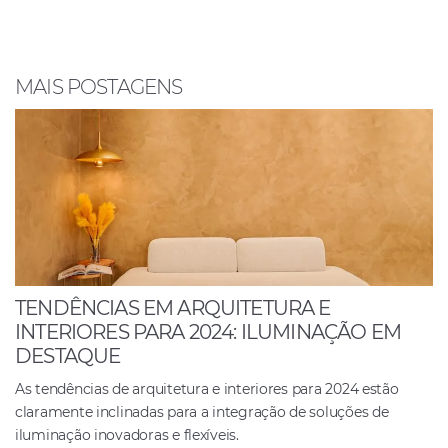
b
A
dI
o
p
n
o
p
MAIS POSTAGENS
k
TENDÊNCIAS EM ARQUITETURA E
INTERIORES PARA 2024: ILUMINAÇÃO EM
DESTAQUE
As tendências de arquitetura e interiores para 2024 estão
claramente inclinadas para a integração de soluções de
iluminação inovadoras e flexíveis.