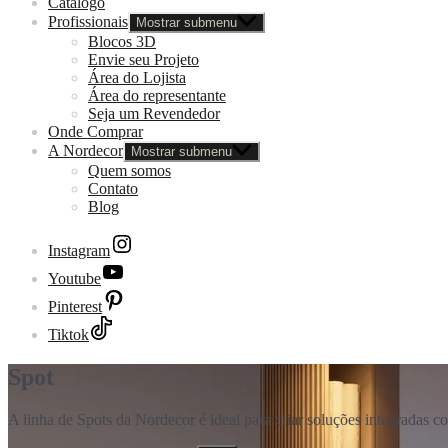
Catálogo
Profissionais
Mostrar submenu
Blocos 3D
Envie seu Projeto
Área do Lojista
Área do representante
Seja um Revendedor
Onde Comprar
A Nordecor
Mostrar submenu
Quem somos
Contato
Blog
Instagram
Youtube
Pinterest
Tiktok
Spot
A linha de Spots da Nordecor é ideal para criar soluções integradas 